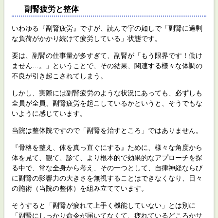
副腎疲労と整体
いわゆる『副腎疲労』ですが、読んで字の如しで「副腎に過剰
な負荷がかかり続けて疲労している」状態です。
要は、副腎の仕事量が多すぎて、副腎が「もう限界です！働け
ません…。」ということで、その結果、関連する様々な体調の
不良が引き起こされてしまう。
しかし、実際には副腎疲労のような状況にあっても、必ずしも
全員が全員、副腎疲労を起こしているかというと、そうでもな
いように感じています。
当院は整体院ですので「副腎を治すところ」ではありません。
『骨格を整え、体を真っ直ぐにする』ために、様々な角度から
体を見て、観て、診て、より根本的で効果的なアプローチを探
る中で、常な全身から考え、その一つとして、自律神経ならび
に副腎の影響力の大きさを無視することはできなくなり、日々
の施術（当院の整体）を組み立てています。
そうすると「副腎が疲れて上手く機能していない」とは別に
「副腎にしっかり命令が届いてなくて、疲れているどころかサ