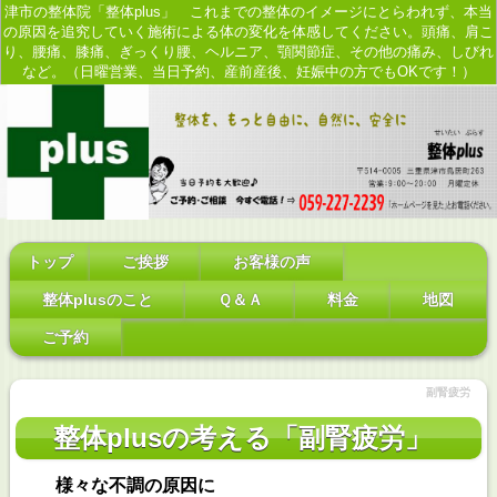
津市の整体院「整体plus」 これまでの整体のイメージにとらわれず、本当
の原因を追究していく施術による体の変化を体感してください。頭痛、肩こ
り、腰痛、膝痛、ぎっくり腰、ヘルニア、顎関節症、その他の痛み、しびれ
など。（日曜営業、当日予約、産前産後、妊娠中の方でもOKです！）
トップ
ご挨拶
お客様の声
整体plusのこと
Ｑ＆Ａ
料金
地図
ご予約
副腎疲労
整体plusの考える「副腎疲労」
様々な不調の原因に