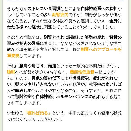
そもそもが
ストレス
や
食習慣
などによる
自律神経系への負担
か
ら生じていることの多い
副腎疲労
ですが、副腎がしっかり働か
なくなると、それが更なる体調不良へと連鎖していき、
全身に
わたる様々な症状
に関連していることがわかってきました。
そのため当院では、
副腎とそれに関連した姿勢の崩れ、背骨の
歪みや筋肉の緊張
に着目し、なかなか改善されないような慢性
的な不調を抱える方々に対しては、特に
副腎へのアプローチを
重要視
しています。
それは
腰痛
や
肩こり
、
頭痛
といった一般的な不調だけでなく、
睡眠
への影響が大きい(おそらく、
機能性低血糖
を起こすか
ら。）ので、
睡眠の質の低下
により
慢性疲労
、
疲れがとれな
い
、
朝スッキリ起きれない
といった兆候や、就寝中の
食いしば
り
や
噛みしめ
も起こりやすくなるので、そうすると、それに伴
って
顎関節症
や
自律神経、ホルモンバランスの乱れ
も引き起こ
されてしまいます。
いわゆる
「寝れば治る」
という、本来の羨ましくも健康な状態
ではなくなってしまうのです。