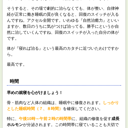
そうすると、その場で劇的に治らなくても、体が整い、自律神
経が正常に働き睡眠の質が良くなると、回復のスイッチが入る
んですね。アクセル全開です。いわゆる『自然治癒力』といい
ますか、数日のうちに気がつけば治ってる。勝手にというか自
然に治していくんですね、回復のスイッチが入った自分の体が
です。
体が『寝れば治る』という最高のカタチに近づいたわけですか
ら。
最高です。
時間
早めの就寝を心がけましょう！
骨・筋肉など人体の組織は、睡眠中に修復されます。
しっかり
とした睡眠時間（７、８時間）
を確保してください。
特に、
午後10時～午前２時の時間帯
に、組織の修復を促す
成長
ホルモン
が分泌されます。この時間帯に寝ていることも大切で