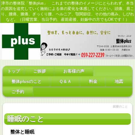
津市の整体院「整体plus」 これまでの整体のイメージにとらわれず、本当
の原因を追究していく施術による体の変化を体感してください。頭痛、肩こ
り、腰痛、膝痛、ぎっくり腰、ヘルニア、顎関節症、その他の痛み、しびれ
など。（日曜営業、当日予約、産前産後、妊娠中の方でもOKです！）
トップ
ご挨拶
お客様の声
整体plusのこと
Ｑ＆Ａ
料金
地図
ご予約
就寝のこと
睡眠のこと
整体と睡眠