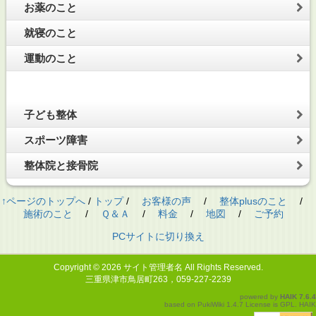
お薬のこと
就寝のこと
運動のこと
子ども整体
スポーツ障害
整体院と接骨院
↑ページのトップへ
/
トップ
/
お客様の声
/
整体plusのこと
/
施術のこと
/
Ｑ＆Ａ
/
料金
/
地図
/
ご予約
PCサイトに切り換え
Copyright © 2026
サイト管理者名
All Rights Reserved.
三重県津市鳥居町263，059-227-2239
powered by
HAIK
7.6.4
based on
PukiWiki
1.4.7 License is
GPL
.
HAIK