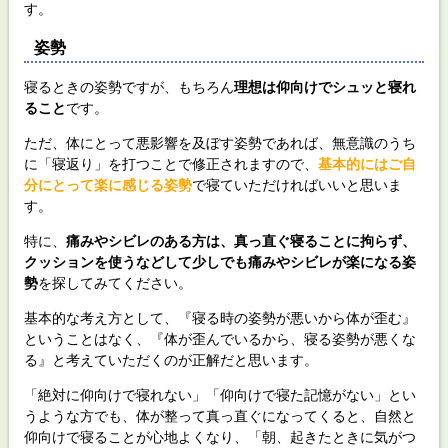
す。
姿勢
寝るときの姿勢ですが、もちろん
理想は仰向けでシュッと寝れ
ること
です。
ただ、体にとって悪影響を及ぼす姿勢であれば、無意識のうち
に「寝返り」を打つことで修正されますので、
基本的にはご自
分にとって楽に感じる姿勢
で寝ていただければいいと思いま
す。
特に、
痛みやシビレのある方は、真っ直ぐ寝ることに拘らず、
クッションを使うなどして少しでも痛みやシビレが楽になる姿
勢
を探してみてください。
基本的な考え方として、『寝る時の姿勢が悪いから体が歪む』
ということはなく、『体が歪んでいるから、寝る姿勢が悪くな
る』と考えていただくのが正解だと思います。
「絶対に仰向けで寝れない」「仰向けで寝た記憶がない」とい
うような方でも、体が整って真っ直ぐになってくると、自然と
仰向けで寝ることが心地よくなり、「朝、起きたときに気がつ