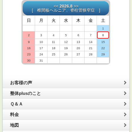
<<
2026.8
>>
[
椎間板ヘルニア、脊柱管狭窄症
]
日
月
火
水
木
金
土
1
2
3
4
5
6
7
8
9
10
11
12
13
14
15
16
17
18
19
20
21
22
23
24
25
26
27
28
29
30
31
お客様の声
整体plusのこと
Ｑ＆Ａ
料金
地図