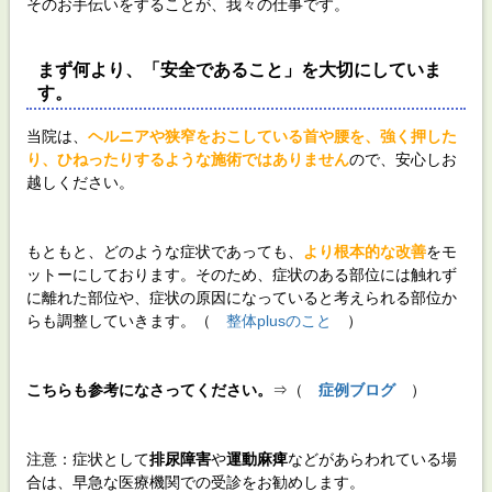
そのお手伝いをすることが、我々の仕事です。
まず何より、「安全であること」を大切にしていま
す。
当院は、
ヘルニアや狭窄をおこしている首や腰を、強く押した
り、ひねったりするような施術ではありません
ので、安心しお
越しください。
もともと、どのような症状であっても、
より根本的な改善
をモ
ットーにしております。そのため、症状のある部位には触れず
に離れた部位や、症状の原因になっていると考えられる部位か
らも調整していきます。（
整体plusのこと
）
こちらも参考になさってください。
⇒（
症例ブログ
）
注意：症状として
排尿障害
や
運動麻痺
などがあらわれている場
合は、早急な医療機関での受診をお勧めします。