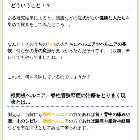
どういうこと！？
ある研究結果によると、腰痛などの症状がない
健康な人たち
を
集めて検査をしてみたところ…。
なんと！そのうちの
76％
の人たちに
ヘルニア
や
ヘルニアの兆
候
、何らかの
骨の変形
が見つかったんだそうです。（以前、テ
レビでもやってましたね。）
これは、何を意味しているのでしょうか？
椎間板ヘルニア、脊柱管狭窄症の治療をとりまく現
状とは…
例えば、当院にも
頸椎ヘルニア
の方であれば
首・背中の痛み
や
腕、手のシビレ
、
腰椎ヘルニア
の方であれば
腰痛
や
坐骨神経痛
などを主な症状として訴えて来られます。