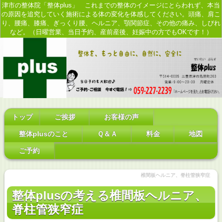
津市の整体院「整体plus」 これまでの整体のイメージにとらわれず、本当
の原因を追究していく施術による体の変化を体感してください。頭痛、肩こ
り、腰痛、膝痛、ぎっくり腰、ヘルニア、顎関節症、その他の痛み、しびれ
など。（日曜営業、当日予約、産前産後、妊娠中の方でもOKです！）
トップ
ご挨拶
お客様の声
整体plusのこと
Ｑ＆Ａ
料金
地図
ご予約
椎間板ヘルニア、脊柱管狭窄症
整体plusの考える椎間板ヘルニア、
脊柱管狭窄症