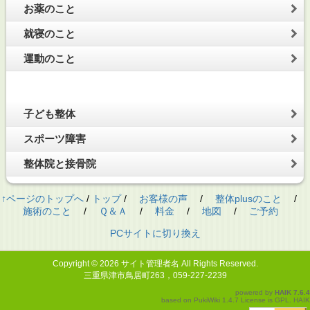
お薬のこと
就寝のこと
運動のこと
子ども整体
スポーツ障害
整体院と接骨院
↑ページのトップへ
/
トップ
/
お客様の声
/
整体plusのこと
/
施術のこと
/
Ｑ＆Ａ
/
料金
/
地図
/
ご予約
PCサイトに切り換え
Copyright © 2026
サイト管理者名
All Rights Reserved.
三重県津市鳥居町263，059-227-2239
powered by
HAIK
7.6.4
based on
PukiWiki
1.4.7 License is
GPL
.
HAIK