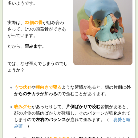
多いようです。
実際は、
23個の骨
が組み合わ
さって、1つの頭蓋骨ができあ
がっています。
だから、
歪みます
。
では、なぜ歪んでしまうのでし
ょうか？
うつ伏せ
や
横向きで寝る
ような習慣があると、顔の片側に
外
からのチカラ
が加わるので歪むことがあります。
咬みグセ
があったりして、
片側ばかりで咬む
習慣があると、
顔の片側の筋肉ばかりが緊張し、そのパターンが強化されて
しまうので
左右のバランス
が崩れて歪みます。（
姿勢と噛
み癖
）