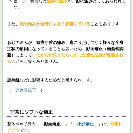
首、手、骨盤など
全身の歪み
が、
顔の歪み
としてあらわれま
す。
また、
顔の歪みが全身に大きく影響している
こともあります
お顔の歪みが、
頭痛
や
首の痛み
、
肩こり
だけでなく
様々な全身
症状の原因
になっていることも多いため、
顔面矯正（頭蓋骨調
整）
によって、
なかなか良くならなかった慢性症状が改善され
る
ことも少なくありません。
脳神経
などに影響するためだと考えられます。
（
頭蓋骨矯正
）
非常にソフトな矯正
整体plusで行う「
顔面矯正
」「
小顔矯正
」は、
非常に
ソフト
です。