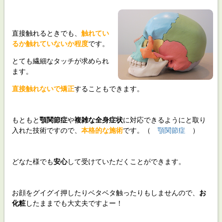
直接触れるときでも、
触れてい
るか触れていないか程度
です。
とても繊細なタッチが求められ
ます。
直接触れないで矯正
することもできます。
もともと
顎関節症
や
複雑な全身症状
に対応できるようにと取り
入れた技術ですので、
本格的な施術
です。（
顎関節症
）
どなた様でも
安心
して受けていただくことができます。
お顔をグイグイ押したりベタベタ触ったりもしませんので、
お
化粧
したままでも大丈夫ですよー！