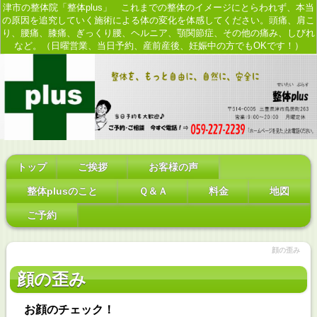
津市の整体院「整体plus」 これまでの整体のイメージにとらわれず、本当
の原因を追究していく施術による体の変化を体感してください。頭痛、肩こ
り、腰痛、膝痛、ぎっくり腰、ヘルニア、顎関節症、その他の痛み、しびれ
など。（日曜営業、当日予約、産前産後、妊娠中の方でもOKです！）
トップ
ご挨拶
お客様の声
整体plusのこと
Ｑ＆Ａ
料金
地図
ご予約
顔の歪み
顔の歪み
お顔のチェック！