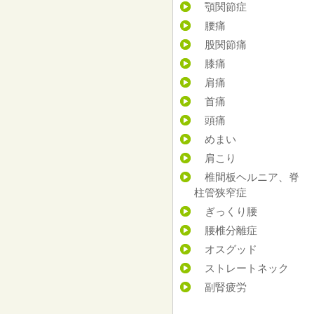
顎関節症
腰痛
股関節痛
膝痛
肩痛
首痛
頭痛
めまい
肩こり
椎間板ヘルニア、脊
柱管狭窄症
ぎっくり腰
腰椎分離症
オスグッド
ストレートネック
副腎疲労