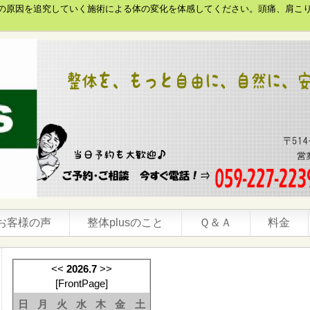
本当の原因を追究していく施術による体の変化を体感してください。頭痛、肩こ
お客様の声
整体plusのこと
Ｑ＆Ａ
料金
<<
2026.7
>>
[
FrontPage
]
日
月
火
水
木
金
土