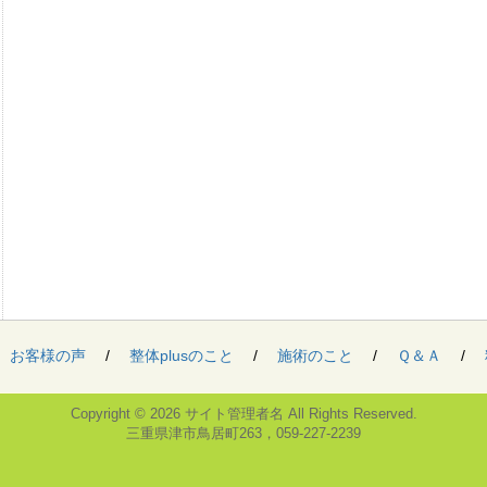
お客様の声
/
整体plusのこと
/
施術のこと
/
Ｑ＆Ａ
/
Copyright © 2026
サイト管理者名
All Rights Reserved.
三重県津市鳥居町263，059-227-2239