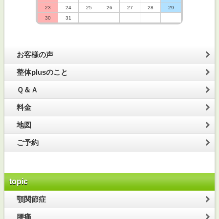
23
24
25
26
27
28
29
30
31
お客様の声
整体plusのこと
Ｑ＆Ａ
料金
地図
ご予約
topic
顎関節症
腰痛