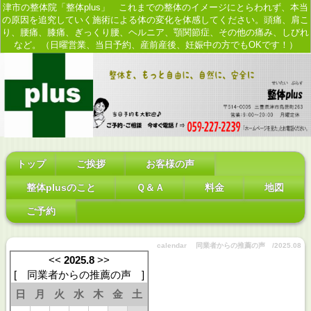
津市の整体院「整体plus」 これまでの整体のイメージにとらわれず、本当
の原因を追究していく施術による体の変化を体感してください。頭痛、肩こ
り、腰痛、膝痛、ぎっくり腰、ヘルニア、顎関節症、その他の痛み、しびれ
など。（日曜営業、当日予約、産前産後、妊娠中の方でもOKです！）
トップ
ご挨拶
お客様の声
整体plusのこと
Ｑ＆Ａ
料金
地図
ご予約
calendar 同業者からの推薦の声 /2025.08
<<
2025.8
>>
[
同業者からの推薦の声
]
日
月
火
水
木
金
土